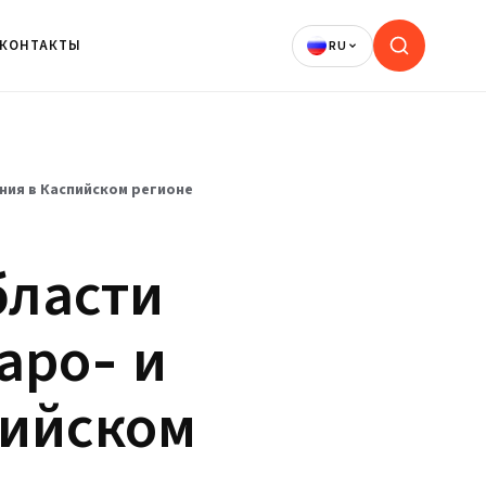
КОНТАКТЫ
ния в Каспийском регионе
бласти
аро- и
пийском