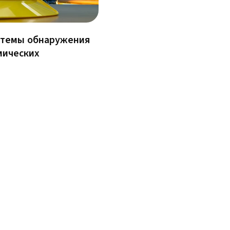
стемы обнаружения
мических