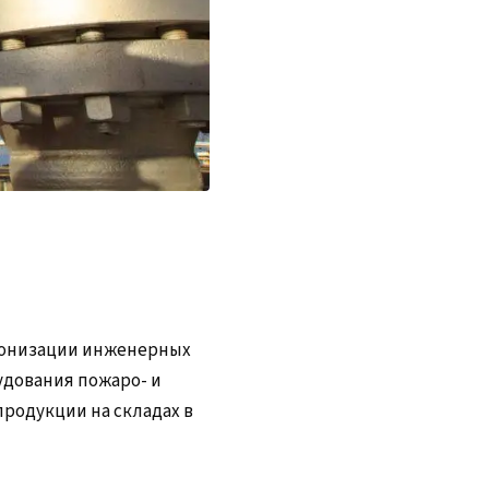
монизации инженерных
рудования пожаро- и
родукции на складах в