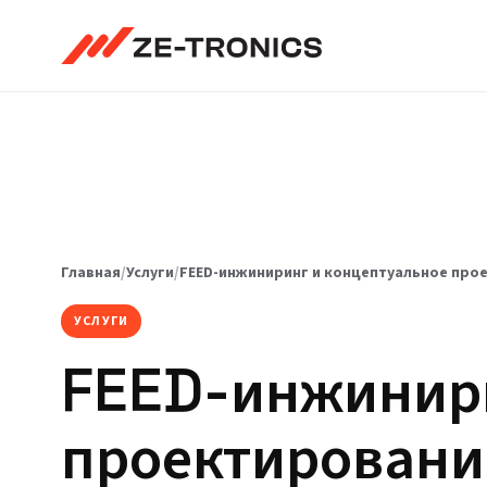
Перейти
к
содержимому
Главная
/
Услуги
/
FEED-инжиниринг и концептуальное про
УСЛУГИ
FEED-инжинири
проектировани