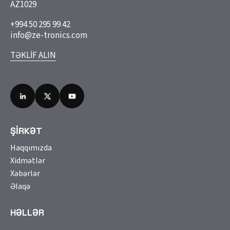
AZ1029
+994 50 295 99 42
info@ze-tronics.com
TƏKLİF ALIN
ŞİRKƏT
Haqqımızda
Xidmətlər
Xəbərlər
Əlaqə
HƏLLƏR