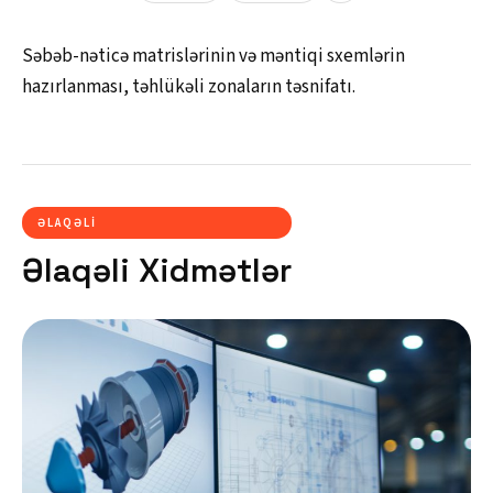
Səbəb-nəticə matrislərinin və məntiqi sxemlərin
hazırlanması, təhlükəli zonaların təsnifatı.
ƏLAQƏLI
Əlaqəli Xidmətlər