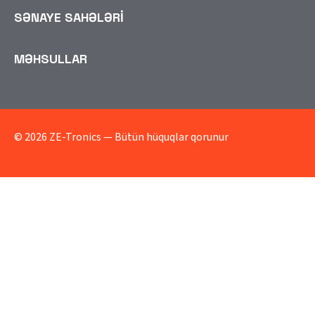
SƏNAYE SAHƏLƏRİ
MƏHSULLAR
© 2026 ZE-Tronics — Bütün hüquqlar qorunur