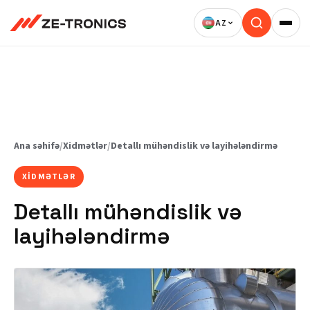
Məzmuna
keç
Ana səhifə
/
Xidmətlər
/
Detallı mühəndislik və layihələndirmə
XIDMƏTLƏR
Detallı mühəndislik və
layihələndirmə