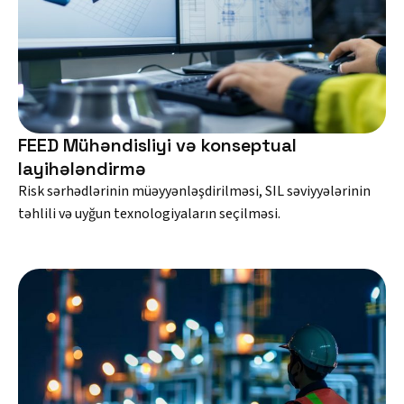
FEED Mühəndisliyi və konseptual
layihələndirmə
Risk sərhədlərinin müəyyənləşdirilməsi, SIL səviyyələrinin
təhlili və uyğun texnologiyaların seçilməsi.