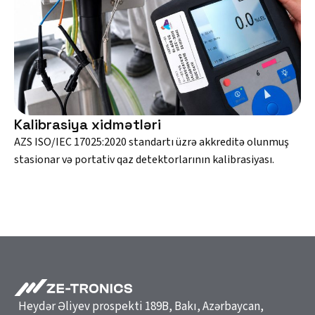
Kalibrasiya xidmətləri
AZS ISO/IEC 17025:2020 standartı üzrə akkreditə olunmuş
stasionar və portativ qaz detektorlarının kalibrasiyası.
Heydər Əliyev prospekti 189B, Bakı, Azərbaycan,