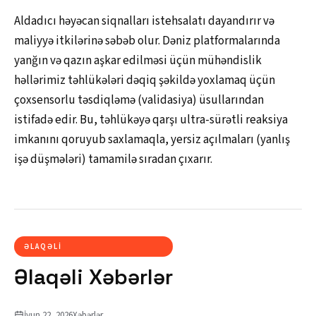
Aldadıcı həyəcan siqnalları istehsalatı dayandırır və
maliyyə itkilərinə səbəb olur. Dəniz platformalarında
yanğın və qazın aşkar edilməsi üçün mühəndislik
həllərimiz təhlükələri dəqiq şəkildə yoxlamaq üçün
çoxsensorlu təsdiqləmə (validasiya) üsullarından
istifadə edir. Bu, təhlükəyə qarşı ultra-sürətli reaksiya
imkanını qoruyub saxlamaqla, yersiz açılmaları (yanlış
işə düşmələri) tamamilə sıradan çıxarır.
ƏLAQƏLI
Əlaqəli Xəbərlər
İyun 22, 2026
Xəbərlər